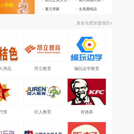
阳光之美少儿美术
撸大师成人用品自助售货机
蜜儿管家
生美惠纸品
更多合肥加盟项目>
人用品
昂立教育
编玩边学教育
代驾
巨人教育
肯德基