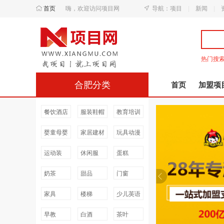
首页
嗨，欢迎访问项目网
导航：
项目
|
新闻
|
热门搜
衣
合肥分类
首页
加盟项
餐饮酒店
服装鞋帽
教育培训
婴童母婴
家居建材
玩具动漫
运动装
休闲服
蛋糕
奶茶
甜品
门窗
家具
楼梯
少儿英语
早教
白酒
茶叶