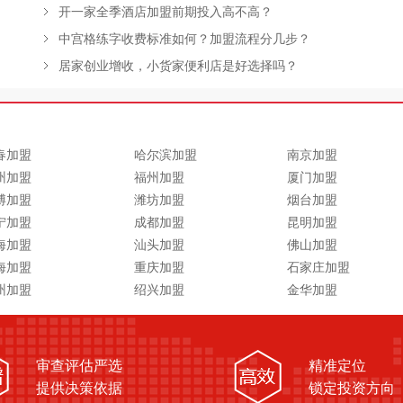
开一家全季酒店加盟前期投入高不高？
中宫格练字收费标准如何？加盟流程分几步？
居家创业增收，小货家便利店是好选择吗？
春加盟
哈尔滨加盟
南京加盟
州加盟
福州加盟
厦门加盟
博加盟
潍坊加盟
烟台加盟
宁加盟
成都加盟
昆明加盟
海加盟
汕头加盟
佛山加盟
海加盟
重庆加盟
石家庄加盟
州加盟
绍兴加盟
金华加盟
审查评估严选
精准定位
提供决策依据
锁定投资方向