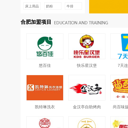
床上用品
奶粉
牛排
合肥加盟项目
悠百佳
快乐星汉堡
7天
凯特琳洗衣
金汉亭自助烤肉
尚百味