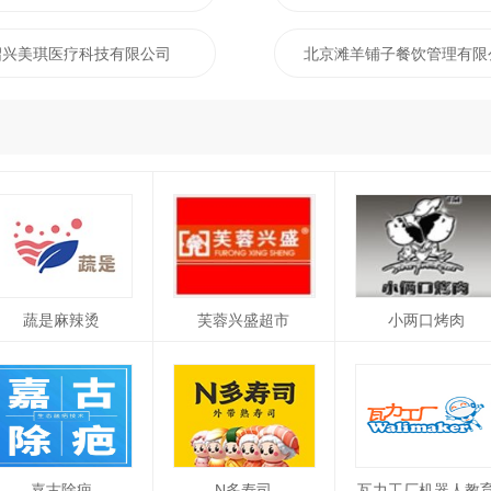
绍兴美琪医疗科技有限公司
北京滩羊铺子餐饮管理有限
蔬是麻辣烫
芙蓉兴盛超市
小两口烤肉
嘉古除疤
N多寿司
瓦力工厂机器人教