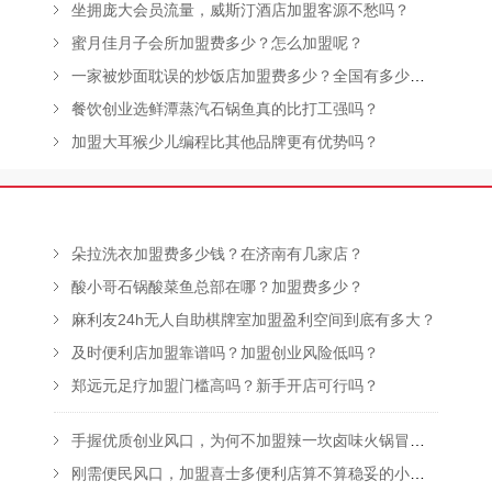
坐拥庞大会员流量，威斯汀酒店加盟客源不愁吗？
蜜月佳月子会所加盟费多少？怎么加盟呢？
一家被炒面耽误的炒饭店加盟费多少？全国有多少家店？
餐饮创业选鲜潭蒸汽石锅鱼真的比打工强吗？
加盟大耳猴少儿编程比其他品牌更有优势吗？
朵拉洗衣加盟费多少钱？在济南有几家店？
酸小哥石锅酸菜鱼总部在哪？加盟费多少？
麻利友24h无人自助棋牌室加盟盈利空间到底有多大？
及时便利店加盟靠谱吗？加盟创业风险低吗？
郑远元足疗加盟门槛高吗？新手开店可行吗？
手握优质创业风口，为何不加盟辣一坎卤味火锅冒菜？
刚需便民风口，加盟喜士多便利店算不算稳妥的小本创业？