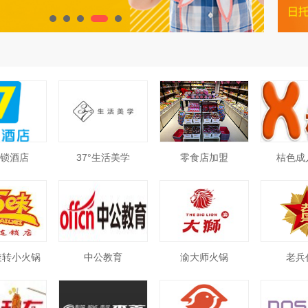
连锁酒店
37°生活美学
零食店加盟
桔色成
旋转小火锅
中公教育
渝大师火锅
老兵