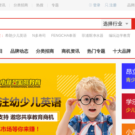
资讯
|
分类招商
|
热搜
|
专题
登录
注册
品牌
选择行业
索：
希朗少儿英语
N多寿司
FENGCHA奉茶
菲浦斯净水器
编玩边学教育
目
品牌动态
分类招商
商机资讯
热门专题
十大品牌