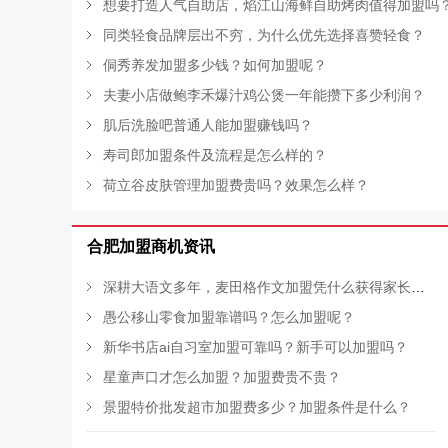
想要打造人气自助店，焰江山海鲜自助烤肉值得加盟吗
同类轻食品牌层出不穷，为什么优先选择喜赞轻食？
侗秀养发加盟多少钱？如何加盟呢？
夫妻小店做鲍李禾爆汁鸡公煲一年能攒下多少利润？
肌后洗脸吧普通人能加盟赚钱吗？
寿司郎加盟条件及流程是怎么样的？
荷立谷皮肤管理加盟费贵吗？效果怎么样？
合肥加盟商机资讯
深耕大语文多年，麦田格作文加盟凭什么获得家长认可？
愚公移山零食加盟靠谱吗？怎么加盟呢？
新华书店ai自习室加盟可靠吗？新手可以加盟吗？
星童声口才怎么加盟？加盟费贵不贵？
景盟特价批发超市加盟费多少？加盟条件是什么？