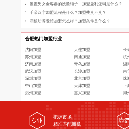
覆盖男女全客群的洗脸铺子，加盟盈利逻辑是什么？
千朵汉字加盟流程是什么？加盟费贵不贵？
润植坊养发馆加盟怎么样？加盟条件是什么？
合肥热门加盟行业
沈阳加盟
大连加盟
长
苏州加盟
南通加盟
杭
济南加盟
青岛加盟
淄
武汉加盟
长沙加盟
南
深圳加盟
北京加盟
珠
中山加盟
天津加盟
上
温州加盟
嘉兴加盟
湖
把握市场
精准匹配商机