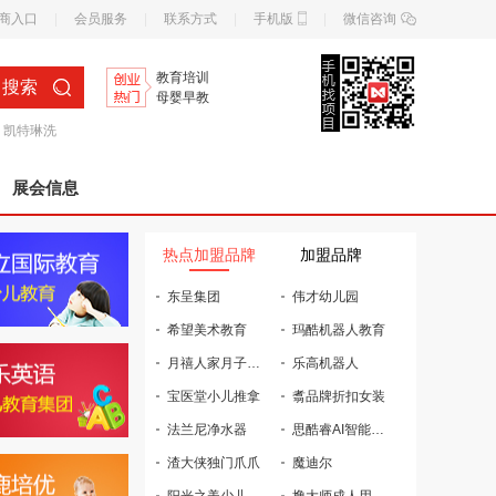
商入口
|
会员服务
|
联系方式
|
手机版
|
微信咨询
教育培训
搜索
母婴早教
凯特琳洗
展会信息
热点加盟品牌
加盟品牌
东呈集团
伟才幼儿园
希望美术教育
玛酷机器人教育
月禧人家月子会所
乐高机器人
宝医堂小儿推拿
翥品牌折扣女装
法兰尼净水器
思酷睿AI智能自习室
渣大侠独门爪爪
魔迪尔